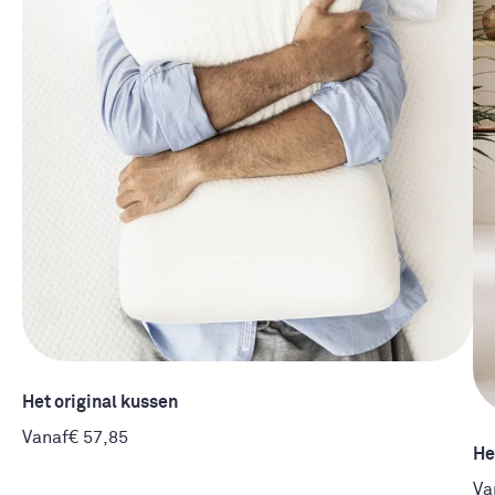
Het original kussen
Vanaf
€ 57,85
He
Va