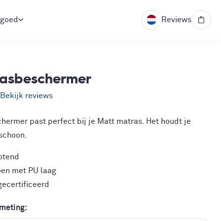
goed
Reviews
0
asbeschermer
5
Bekijk reviews
ermer past perfect bij je Matt matras. Het houdt je
 schoon.
otend
en met PU laag
gecertificeerd
fmeting: