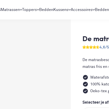
S
Matrassen
Toppers
Bedden
Kussens
Accessoires
Bedden
De matr
4,6
/
De matrasbesch
matras fris en
Waterafst
100% kato
Oeko-tex 
Selecteer je a