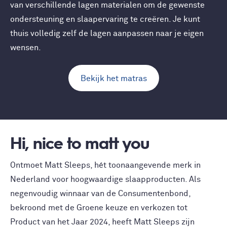
van verschillende lagen materialen om de gewenste
ondersteuning en slaapervaring te creëren. Je kunt
thuis volledig zelf de lagen aanpassen naar je eigen
wensen.
Bekijk het matras
Hi, nice to matt you
Ontmoet Matt Sleeps, hét toonaangevende merk in
Nederland voor hoogwaardige slaapproducten. Als
negenvoudig winnaar van de Consumentenbond,
bekroond met de Groene keuze en verkozen tot
Product van het Jaar 2024, heeft Matt Sleeps zijn